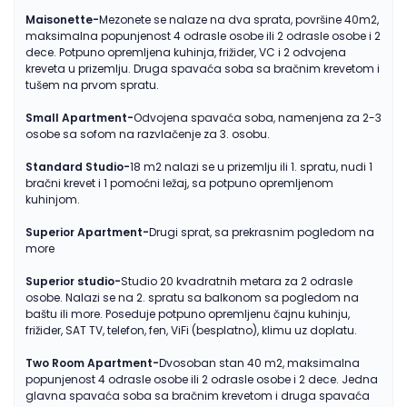
Maisonette-
Mezonete se nalaze na dva sprata, površine 40m2,
maksimalna popunjenost 4 odrasle osobe ili 2 odrasle osobe i 2
dece. Potpuno opremljena kuhinja, frižider, VC i 2 odvojena
kreveta u prizemlju. Druga spavaća soba sa bračnim krevetom i
tušem na prvom spratu.
Small Apartment-
Odvojena spavaća soba, namenjena za 2-3
osobe sa sofom na razvlačenje za 3. osobu.
Standard Studio-
18 m2 nalazi se u prizemlju ili 1. spratu, nudi 1
bračni krevet i 1 pomoćni ležaj, sa potpuno opremljenom
kuhinjom.
Superior Apartment-
Drugi sprat, sa prekrasnim pogledom na
more
Superior studio-
Studio 20 kvadratnih metara za 2 odrasle
osobe. Nalazi se na 2. spratu sa balkonom sa pogledom na
baštu ili more. Poseduje potpuno opremljenu čajnu kuhinju,
frižider, SAT TV, telefon, fen, ViFi (besplatno), klimu uz doplatu.
Two Room Apartment-
Dvosoban stan 40 m2, maksimalna
popunjenost 4 odrasle osobe ili 2 odrasle osobe i 2 dece. Jedna
glavna spavaća soba sa bračnim krevetom i druga spavaća