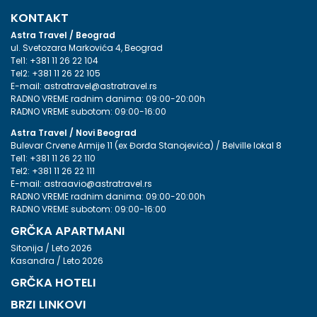
KONTAKT
Astra Travel / Beograd
ul. Svetozara Markovića 4, Beograd
Tel1:
+381 11 26 22 104
Tel2:
+381 11 26 22 105
E-mail:
astratravel@astratravel.rs
RADNO VREME radnim danima: 09:00-20:00h
RADNO VREME subotom: 09:00-16:00
Astra Travel / Novi Beograd
Bulevar Crvene Armije 11 (ex Đorđa Stanojevića) / Belville lokal 8
Tel1:
+381 11 26 22 110
Tel2:
+381 11 26 22 111
E-mail:
astraavio@astratravel.rs
RADNO VREME radnim danima: 09:00-20:00h
RADNO VREME subotom: 09:00-16:00
GRČKA APARTMANI
Sitonija / Leto 2026
Kasandra / Leto 2026
GRČKA HOTELI
BRZI LINKOVI