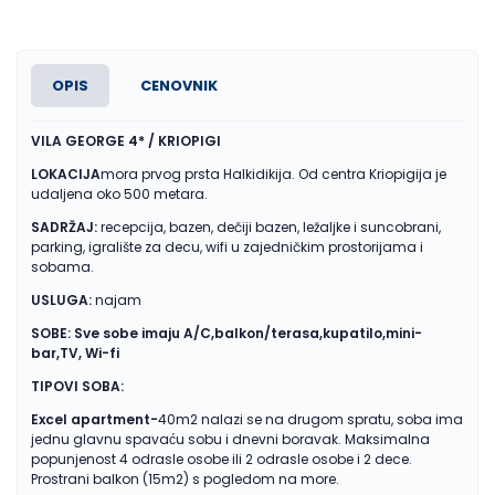
OPIS
CENOVNIK
VILA GEORGE 4* / KRIOPIGI
LOKACIJA
mora prvog prsta Halkidikija. Od centra Kriopigija je
udaljena oko 500 metara.
SADRŽAJ:
recepcija, bazen, dečiji bazen, ležaljke i suncobrani,
parking, igralište za decu, wifi u zajedničkim prostorijama i
sobama.
USLUGA:
najam
SOBE: Sve sobe imaju A/C,balkon/terasa,kupatilo,mini-
bar,TV, Wi-fi
TIPOVI SOBA:
Excel apartment-
40m2 nalazi se na drugom spratu, soba ima
jednu glavnu spavaću sobu i dnevni boravak. Maksimalna
popunjenost 4 odrasle osobe ili 2 odrasle osobe i 2 dece.
Prostrani balkon (15m2) s pogledom na more.