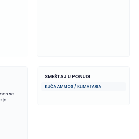
SMEŠTAJ U PONUDI
Z
KUĆA AMMOS / KLIMATARIA
rtman se
e je