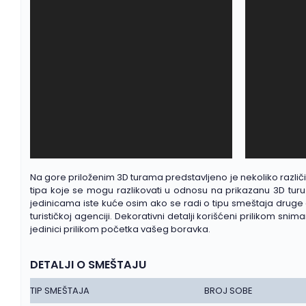
Na gore priloženim 3D turama predstavljeno je nekoliko različiti
tipa koje se mogu razlikovati u odnosu na prikazanu 3D turu
jedinicama iste kuće osim ako se radi o tipu smeštaja druge 
turističkoj agenciji. Dekorativni detalji korišćeni prilikom 
jedinici prilikom početka vašeg boravka.
DETALJI O SMEŠTAJU
TIP SMEŠTAJA
BROJ SOBE