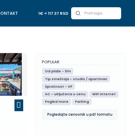
KONTAKT
1€ = 117.37 RSD
POPULAR
Od plaže - 0m
Tip smeštaja - studio / apartman
Spratnost - VP
AC - uključena u cenu
WiFi internet
Pogled more
Parking
Pogledajte cenovnik u pdf formatu