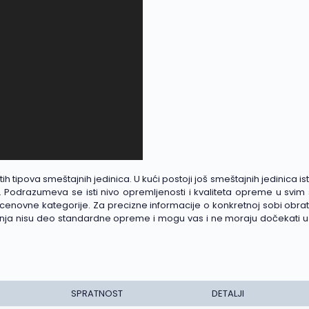
h tipova smeštajnih jedinica. U kući postoji još smeštajnih jedinica ist
. Podrazumeva se isti nivo opremljenosti i kvaliteta opreme u svim
cenovne kategorije. Za precizne informacije o konkretnoj sobi obrat
snimanja nisu deo standardne opreme i mogu vas i ne moraju dočekati 
SPRATNOST
DETALJI