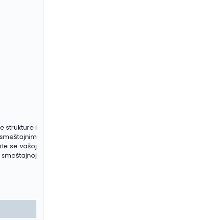
e strukture i
 smeštajnim
ite se vašoj
u smeštajnoj