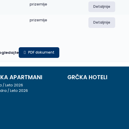
prizemlje
Detaljnije
prizemlje
Detaljnije
pogledajte
PDF dokument
KA APARTMANI
GRČKA HOTELI
ja / Leto 2026
dra / Leto 2026