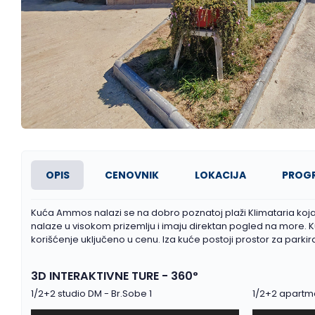
OPIS
CENOVNIK
LOKACIJA
PROG
Kuća Ammos nalazi se na dobro poznatoj plaži Klimataria koja sp
nalaze u visokom prizemlju i imaju direktan pogled na more. Ku
korišćenje uključeno u cenu. Iza kuće postoji prostor za parkira
3D INTERAKTIVNE TURE - 360°
1/2+2 studio DM - Br.Sobe 1
1/2+2 apartm