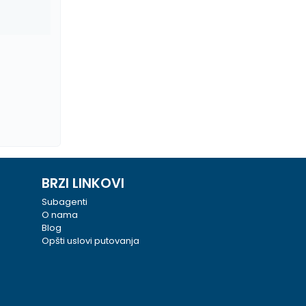
BRZI LINKOVI
Subagenti
O nama
Blog
Opšti uslovi putovanja