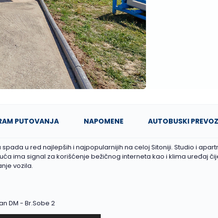
RAM PUTOVANJA
NAPOMENE
AUTOBUSKI PREVO
ada u red najlepših i najpopularnijih na celoj Sitoniji. Studio i apa
ća ima signal za korišćenje bežičnog interneta kao i klima uređaj čij
nje vozila.
an DM - Br.Sobe 2