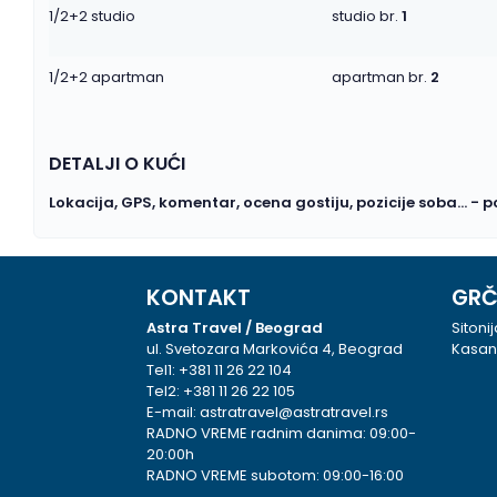
1/2+2 studio
studio br.
1
1/2+2 apartman
apartman br.
2
DETALJI O KUĆI
Lokacija, GPS, komentar, ocena gostiju, pozicije soba... - 
KONTAKT
GRČ
Astra Travel / Beograd
Sitoni
ul. Svetozara Markovića 4, Beograd
Kasan
Tel1:
+381 11 26 22 104
Tel2:
+381 11 26 22 105
E-mail:
astratravel@astratravel.rs
RADNO VREME radnim danima: 09:00-
20:00h
RADNO VREME subotom: 09:00-16:00