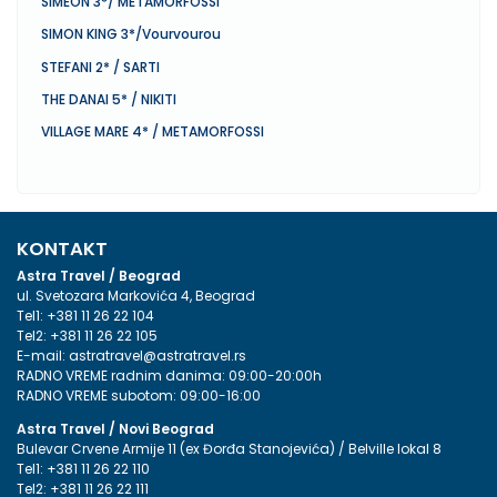
SIMEON 3*/ METAMORFOSSI
SIMON KING 3*/Vourvourou
STEFANI 2* / SARTI
THE DANAI 5* / NIKITI
VILLAGE MARE 4* / METAMORFOSSI
KONTAKT
Astra Travel / Beograd
ul. Svetozara Markovića 4, Beograd
Tel1:
+381 11 26 22 104
Tel2:
+381 11 26 22 105
E-mail:
astratravel@astratravel.rs
RADNO VREME radnim danima: 09:00-20:00h
RADNO VREME subotom: 09:00-16:00
Astra Travel / Novi Beograd
Bulevar Crvene Armije 11 (ex Đorđa Stanojevića) / Belville lokal 8
Tel1:
+381 11 26 22 110
Tel2:
+381 11 26 22 111