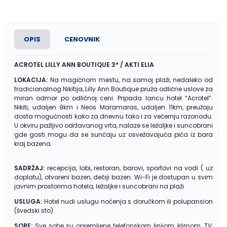
OPIS
CENOVNIK
ACROTEL LILLY ANN BOUTIQUE 3* / AKTI ELIA
LOKACIJA:
Na magičnom mestu, na samoj plaži, nedaleko od
tradicionalnog Nikitija, Lilly Ann Boutique pruža odlične uslove za
miran odmor po odličnoj ceni. Pripada lancu hotel “Acrotel”.
Nikiti, udaljen 9km i Neos Maramaras, udaljen 11km, preužaju
dosta mogućnosti kako za dnevnu tako i za večernju razonodu.
U okviru pažljivo održavanog vrta, nalaze se ležaljke i suncobrani
gde gosti mogu da se sunčaju uz osvežavajuća pića iz bara
kraj bazena.
SADRŽAJ:
recepcija, lobi, restoran, barovi, sportovi na vodi ( uz
doplatu), otvoreni bazen, dečiji bazen. Wi-Fi je dostupan u svim
javnim prostorima hotela, ležaljke i suncobrani na plaži
USLUGA:
Hotel nudi uslugu noćenja s doručkom ili polupansion
(švedski sto).
SOBE:
Sve sobe su opremljene telefonskom linijom, klimom, TV,