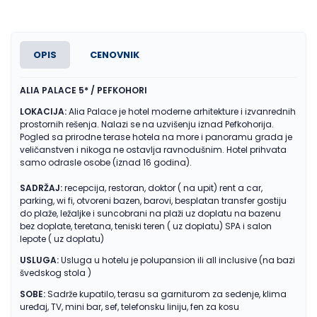
OPIS
CENOVNIK
ALIA PALACE 5* / PEFKOHORI
LOKACIJA:
Alia Palace je hotel moderne arhitekture i izvanrednih
prostornih rešenja. Nalazi se na uzvišenju iznad Pefkohorija.
Pogled sa prirodne terase hotela na more i panoramu grada je
veličanstven i nikoga ne ostavlja ravnodušnim. Hotel prihvata
samo odrasle osobe (iznad 16 godina).
SADRŽAJ:
recepcija, restoran, doktor ( na upit) rent a car,
parking, wi fi, otvoreni bazen, barovi, besplatan transfer gostiju
do plaže, ležaljke i suncobrani na plaži uz doplatu na bazenu
bez doplate, teretana, teniski teren ( uz doplatu) SPA i salon
lepote ( uz doplatu)
USLUGA:
Usluga u hotelu je polupansion ili all inclusive (na bazi
švedskog stola )
SOBE:
Sadrže kupatilo, terasu sa garniturom za sedenje, klima
uređaj, TV, mini bar, sef, telefonsku liniju, fen za kosu