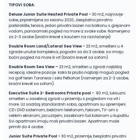
TIPOVI SOBA:
Deluxe Junior Suite Heated Private Pool -
30 m2, najnovije
sobe, pripremljene za sezonu 2020., besplatno privatno
parkiralište, terasa, jedan privatni bazen na balkonu s grejanom
vodom, panoramski pogled na more iz svake sobe. Namenjeno
za 2-3 osobe (bračni krevet s kaučem na razvlačenje)
Double Room Land/Lateral Sea View -
23 m2, smešteni u 4
zgrade unutar kompleksa, pogodni za do 3 osobe; svi imaju
bočni pogled na more ili vrt (bračni krevet sa sofom)
Double Room Sea View
–
23 m2, smešten u zgradi najbližoj
recepciji, idealne pozicije kako bi pružio najbolji mogući pogled
na golf teren Toroneos i selo Pefkohori (namenjen za 2-3 osobe,
bračni krevet sa sofom).
Executive Suite 2- Bedrooms Private pool
-
90 m2, luksuzni;
smešten u zasebnoj zgradi u prizemlju s pogledom na vrt i
more. Uz sadržaj standardnih soba, apartmani su opremljeni
CD i DVD sistemom, bežičnim telefonom, faksom, TV-om s
velikim ekranom, jacuzzijem, zasebnom tuš kabinom u kupatilu.
Svi apartmani imaju mali privatni bazen. Apartman može
primiti do 4 osobe.
Junior Suite Private Pool -
30 m2, prizemlje, besplatni privatni