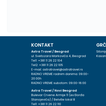
KONTAKT
GRČ
Astra Travel / Beograd
Sitoni
ul. Svetozara Markovića 4, Beograd
Kasan
Tel1:
+381 11 26 22 104
Tel2:
+381 11 26 22 105
E-mail:
astratravel@astratravel.rs
RADNO VREME radnim danima: 09:00-
20:00h
RADNO VREME subotom: 09:00-16:00
Astra Travel / Novi Beograd
Bulevar Crvene Armije 11 (ex Đorđa
Stanojevića) / Belville lokal 8
Tel1:
+381 11 26 22 110