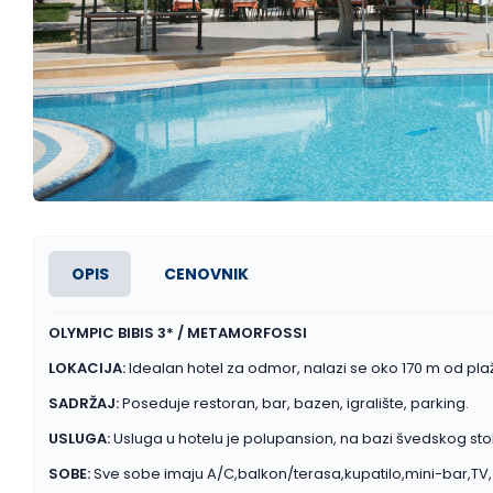
OPIS
CENOVNIK
OLYMPIC BIBIS 3* / METAMORFOSSI
LOKACIJA:
Idealan hotel za odmor, nalazi se oko 170 m od pl
SADRŽAJ:
Poseduje restoran, bar, bazen, igralište, parking.
USLUGA:
Usluga u hotelu je polupansion, na bazi švedskog sto
SOBE:
Sve sobe imaju A/C,balkon/terasa,kupatilo,mini-bar,TV, W