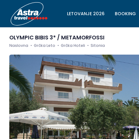
LETOVANJE 2026
BOOKING
OLYMPIC BIBIS 3* / METAMORFOSSI
Naslovna
Grčka Leto
Grčka Hoteli
Sitonia