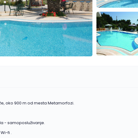
aže, oko 900 m od mesta Metamorfozi.
la - samoposluživanje.
i-fi .