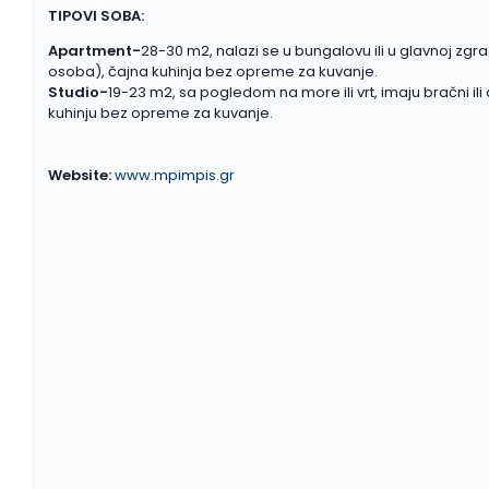
TIPOVI SOBA:
Apartment-
28-30 m2, nalazi se u bungalovu ili u glavnoj zg
osoba), čajna kuhinja bez opreme za kuvanje.
Studio-
19-23 m2, sa pogledom na more ili vrt, imaju bračni i
kuhinju bez opreme za kuvanje.
Website:
www.mpimpis.gr