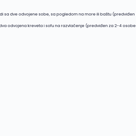
radi sa dve odvojene sobe, sa pogledom na more ili baštu (predviđen
li dva odvojena kreveta i sofu na razvlačenje (predviđen za 2-4 osobe