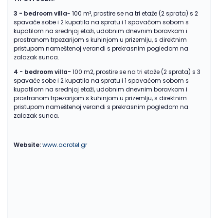
3 - bedroom villa
- 100 m², prostire se na tri etaže (2 sprata) s 2
spavaće sobe i 2 kupatila na spratu i 1 spavaćom sobom s
kupatilom na srednjoj etaži, udobnim dnevnim boravkom i
prostranom trpezarijom s kuhinjom u prizemlju, s direktnim
pristupom nameštenoj verandi s prekrasnim pogledom na
zalazak sunca.
4 - bedroom villa-
100 m2, prostire se na tri etaže (2 sprata) s 3
spavaće sobe i 2 kupatila na spratu i 1 spavaćom sobom s
kupatilom na srednjoj etaži, udobnim dnevnim boravkom i
prostranom trpezarijom s kuhinjom u prizemlju, s direktnim
pristupom nameštenoj verandi s prekrasnim pogledom na
zalazak sunca.
Website:
www.acrotel.gr