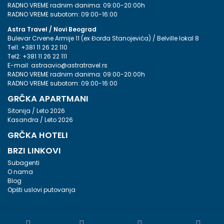
RADNO VREME radnim danima: 09:00-20:00h
RADNO VREME subotom: 09:00-16:00
Astra Travel / Novi Beograd
Bulevar Crvene Armije 11 (ex Đorđa Stanojevića) / Belville lokal 8
Tel1:
+381 11 26 22 110
Tel2:
+381 11 26 22 111
E-mail:
astraavio@astratravel.rs
RADNO VREME radnim danima: 09:00-20:00h
RADNO VREME subotom: 09:00-16:00
GRČKA APARTMANI
Sitonija / Leto 2026
Kasandra / Leto 2026
GRČKA HOTELI
BRZI LINKOVI
Subagenti
O nama
Blog
Opšti uslovi putovanja