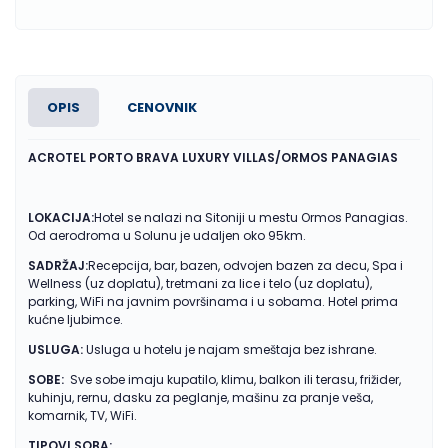
OPIS
CENOVNIK
ACROTEL PORTO BRAVA LUXURY VILLAS/ORMOS PANAGIAS
LOKACIJA:
Hotel se nalazi na Sitoniji u mestu Ormos Panagias.
Od aerodroma u Solunu je udaljen oko 95km.
SADRŽAJ:
Recepcija, bar, bazen, odvojen bazen za decu, Spa i
Wellness (uz doplatu), tretmani za lice i telo (uz doplatu),
parking, WiFi na javnim površinama i u sobama. Hotel prima
kućne ljubimce.
USLUGA:
Usluga u hotelu je najam smeštaja bez ishrane.
SOBE:
Sve sobe imaju kupatilo, klimu, balkon ili terasu, frižider,
kuhinju, rernu, dasku za peglanje, mašinu za pranje veša,
komarnik, TV, WiFi.
TIPOVI SOBA: