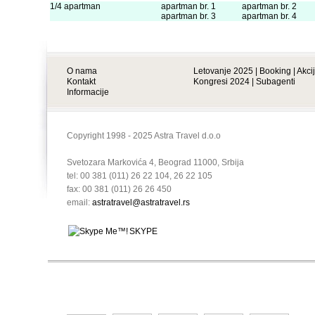
1/4 apartman
apartman br. 1
apartman br. 2
apartman br. 3
apartman br. 4
O nama
Letovanje 2025
|
Booking
|
Akci
Kontakt
Kongresi 2024
|
Subagenti
Informacije
Copyright 1998 - 2025 Astra Travel d.o.o
Svetozara Markovića 4, Beograd 11000, Srbija
tel: 00 381 (011) 26 22 104, 26 22 105
fax: 00 381 (011) 26 26 450
email:
astratravel@astratravel.rs
SKYPE