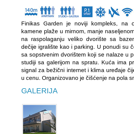
Finikas Garden je noviji kompleks, na
kamene plaže u mirnom, manje naseljenom d
na raspolaganju veliko dvorište sa baze
dečije igralište kao i parking. U ponudi su 
sa sopstvenim dvorištem koji se nalaze u pr
studiji sa galerijom na spratu. Kuća ima p
signal za bežični internet i klima uređaje či
u cenu. Organizovano je čišćenje na pola 
GALERIJA