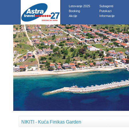
Letovanje 2025
Subagenti
Booking
Putokazi
Akcije
Informacije
NIKITI - Kuća Finikas Garden