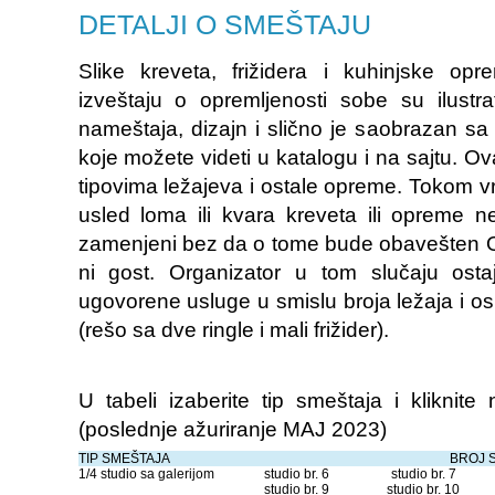
DETALJI O SMEŠTAJU
Slike kreveta, frižidera i kuhinjske o
izveštaju o opremljenosti sobe su ilustra
nameštaja, dizajn i slično je saobrazan sa
koje možete videti u katalogu i na sajtu. Ov
tipovima ležajeva i ostale opreme. Tokom
usled loma ili kvara kreveta ili opreme ne
zamenjeni bez da o tome bude obavešten O
ni gost. Organizator u tom slučaju os
ugovorene usluge u smislu broja ležaja i 
(rešo sa dve ringle i mali frižider).
U tabeli izaberite tip smeštaja i kliknite
(poslednje ažuriranje MAJ 2023)
TIP SMEŠTAJA
BROJ 
1/4 studio sa galerijom
studio br. 6
studio br. 7
studio br. 9
studio br. 10