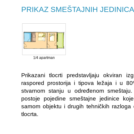
PRIKAZ SMEŠTAJNIH JEDINIC
1/4 apartman
Prikazani tlocrti predstavljaju okviran iz
raspored prostorija i tipova ležaja i u 
stvarnom stanju u određenom smeštaju. 
postoje pojedine smeštajne jedinice koj
samom objektu i drugih tehničkih razloga
tlocrta.